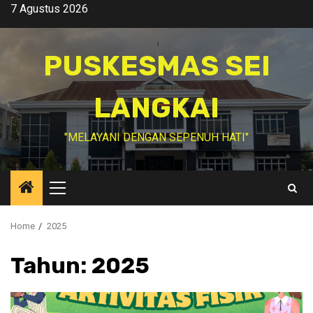
Skip
7 Agustus 2026
to
content
PUSKESMAS SEI
LANGKAI
"MELAYANI DENGAN SEPENUH HATI"
Primary
Menu
Home
2025
Tahun:
2025