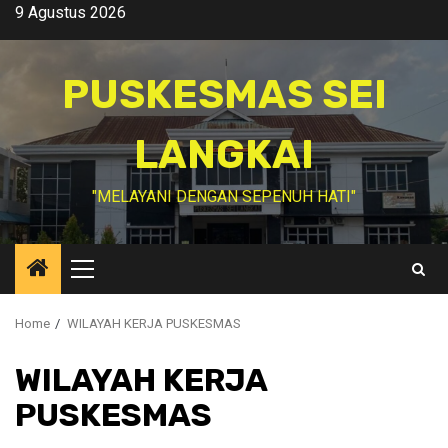
Skip
9 Agustus 2026
to
content
PUSKESMAS SEI
LANGKAI
"MELAYANI DENGAN SEPENUH HATI"
Primary
Menu
Home
WILAYAH KERJA PUSKESMAS
WILAYAH KERJA
PUSKESMAS